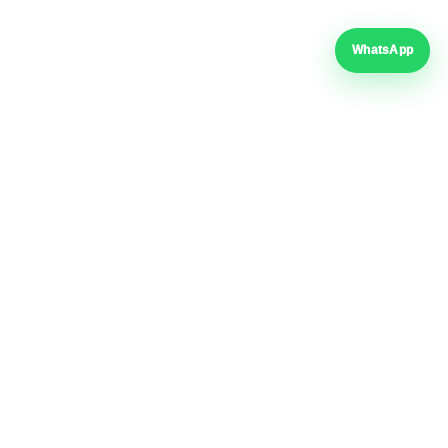
WhatsApp
Formular de retragere
ORT CLIENȚI
LEGAL ȘI PRODUSE
lar de retragere
Termeni și condiții
lar returnare produs
ANPC / SAL
ția produselor
SOL / UE
ări frecvente
Date personale
ca retur
Politica cookie-uri
ZIP Screen