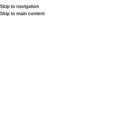
SEAP (SICAP)
Skip to navigation
Skip to main content
0
ite
Prima pagină
Produse etichetate „alb”
Filters
PRICE FILTER
All
0,00
lei
-
80,00
lei
80,00
lei
-
160,00
lei
160,00
lei
-
240,00
lei
240,00
lei
-
320,00
lei
320,00
lei
+