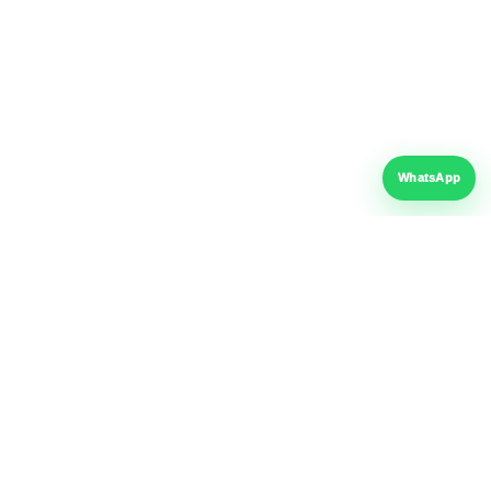
Telefon
+40 766 739 417
Email
contact@fer-al.ro
WhatsApp
Adresă
Șoseaua Giurgiului Nr. 228
Sector 4, București
Anulează comanda ta:
Ai dreptul de retragere conform legislației aplicabile comerțului la
distanță.