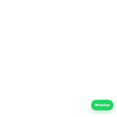
Suport tehnic
telefon & WhatsApp
Program
Luni – Vineri: 08:00 – 17:00
Sâmbătă: 09:00 – 13:00
Telefon
+40 766 739 417
Email
WhatsApp
contact@fer-al.ro