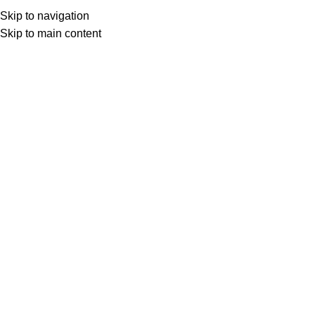
SEAP (SICAP)
Skip to navigation
Skip to main content
Menu
Prima pagină
Produse etichetate „cilindru-usa-roto-dimensiune-100mm-
butuc-usa-roto-100mm”
Filters