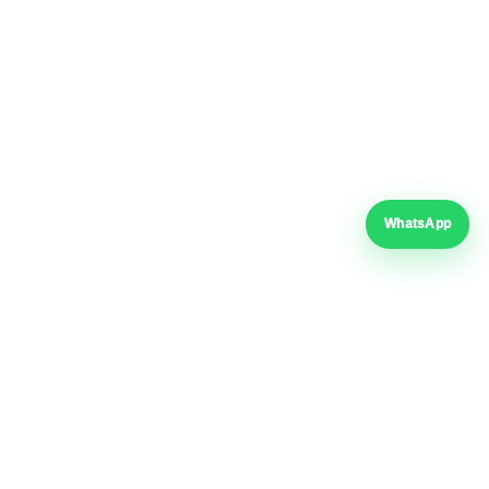
statusul coletului pe site-ul curierului.
Deschide Dragon Star
Suport tehnic
telefon & WhatsApp
WhatsApp
Adresă
Șoseaua Giurgiului Nr. 228
Sector 4, București
Formular de retragere