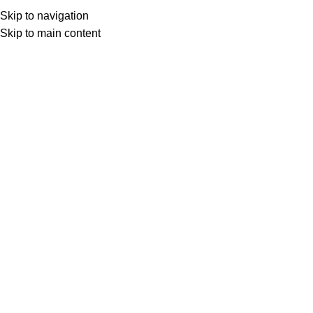
SEAP (SICAP)
Skip to navigation
SEAP (SICAP)
Skip to main content
Selectează o categorie
Search