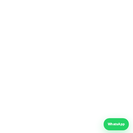
experiență
Magazin fizic
București, Sector 4
Livrare România
curier rapid
Suport tehnic
telefon & WhatsApp
Program
Luni – Vineri: 08:00 – 17:00
WhatsApp
Sâmbătă: 09:00 – 13:00