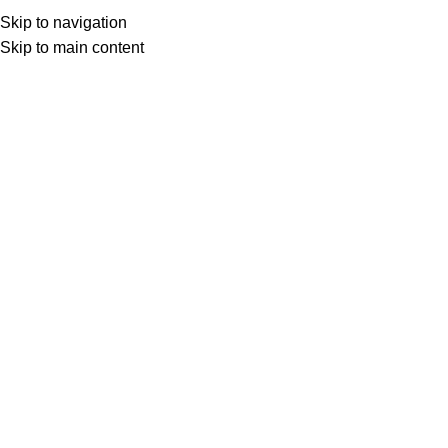
SEAP (SICAP)
Skip to navigation
SEAP (SICAP)
Skip to main content
Selectează o categorie
Search
Login / Register
0
0,00
lei
Menu