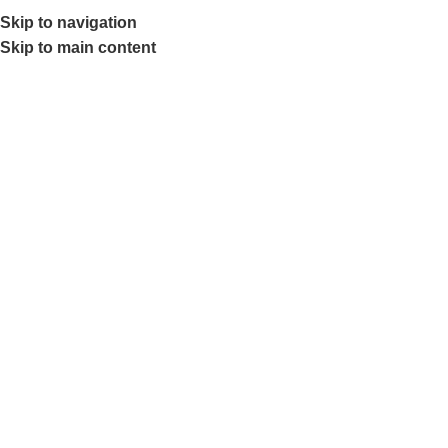
SEAP (SICAP)
Skip to navigation
SEAP (SICAP)
Skip to main content
Selectează o categorie
Search
Login / Register
0
items
0,00
lei
Menu