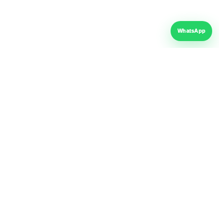
Email
contact@fer-al.ro
WhatsApp
Adresă
Șoseaua Giurgiului Nr. 228
Sector 4, București
Anulează comanda ta:
Ai dreptul de retragere conform legislației aplicabile comerțului la
distanță.
Formular de retragere