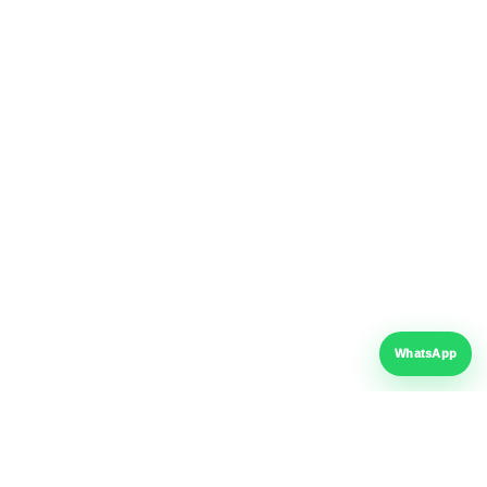
Suport tehnic
telefon & WhatsApp
Program
Luni – Vineri: 08:00 – 17:00
Sâmbătă: 09:00 – 13:00
Telefon
+40 766 739 417
WhatsApp
Email
contact@fer-al.ro