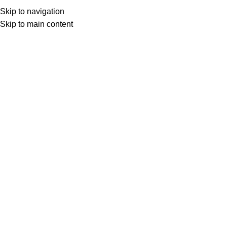
SEAP (SICAP)
Skip to navigation
Skip to main content
Menu
Prima pagină
Produse etichetate „Garnitura”
Filters
Garnitura etansare