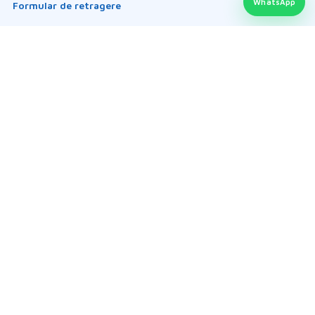
WhatsApp
Formular de retragere
Formular returnare produs
Garanția produselor
Întrebări frecvente
Politica retur
LEGAL ȘI PRODUSE
Termeni și condiții
ANPC / SAL
SOL / UE
Date personale
Politica cookie-uri
ZIP Screen