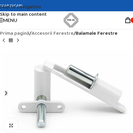
SEAP (SICAP)
Skip to navigation
Skip to main content
MENU
Prima pagină
Accesorii Ferestre
Balamale Ferestre
Click to enlarge