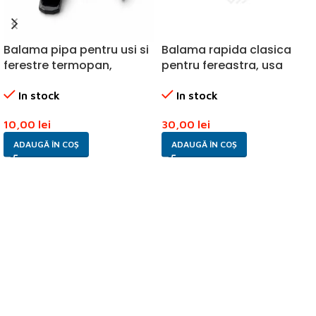
Balama pipa pentru usi si
Balama rapida clasica
ferestre termopan,
pentru fereastra, usa
culoare negru
balcon, culoare negru
In stock
In stock
10,00
lei
30,00
lei
ADAUGĂ ÎN COȘ
ADAUGĂ ÎN COȘ