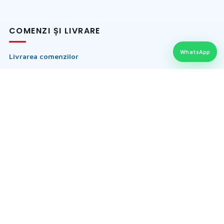
COMENZI ȘI LIVRARE
WhatsApp
Livrarea comenzilor
Cum comand online?
Metode de plată
14 zile drept de retur
SUPORT CLIENȚI
Formular de retragere
Formular returnare produs
Garanția produselor
Întrebări frecvente