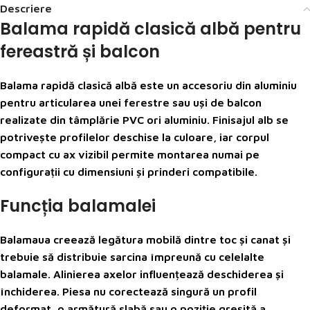
Descriere
Balama rapidă clasică albă pentru
fereastră și balcon
Balama rapidă clasică albă este un accesoriu din aluminiu
pentru articularea unei ferestre sau uși de balcon
realizate din tâmplărie PVC ori aluminiu. Finisajul alb se
potrivește profilelor deschise la culoare, iar corpul
compact cu ax vizibil permite montarea numai pe
configurații cu dimensiuni și prinderi compatibile.
Funcția balamalei
Balamaua creează legătura mobilă dintre toc și canat și
trebuie să distribuie sarcina împreună cu celelalte
balamale. Alinierea axelor influențează deschiderea și
închiderea. Piesa nu corectează singură un profil
deformat, o armătură slabă sau o poziție greșită a