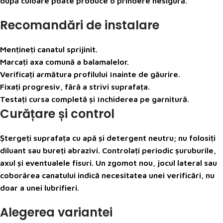
după culoare poate produce o prindere nesigură.
Recomandări de instalare
Mențineți canatul sprijinit.
Marcați axa comună a balamalelor.
Verificați armătura profilului înainte de găurire.
Fixați progresiv, fără a strivi suprafața.
Testați cursa completă și închiderea pe garnitură.
Curățare și control
Ștergeți suprafața cu apă și detergent neutru; nu folosiți
diluant sau bureți abrazivi. Controlați periodic șuruburile,
axul și eventualele fisuri. Un zgomot nou, jocul lateral sau
coborârea canatului indică necesitatea unei verificări, nu
doar a unei lubrifieri.
Alegerea variantei