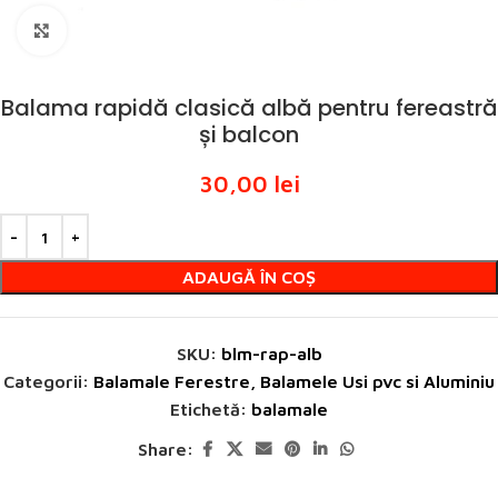
Click to enlarge
Balama rapidă clasică albă pentru fereastră
și balcon
30,00
lei
ADAUGĂ ÎN COȘ
SKU:
blm-rap-alb
Categorii:
Balamale Ferestre
,
Balamele Usi pvc si Aluminiu
Etichetă:
balamale
Share: