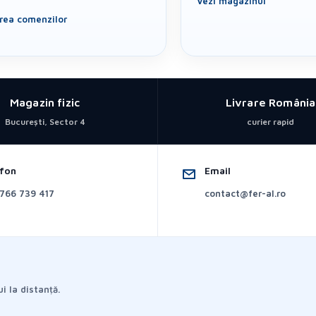
Vezi magazinul
area comenzilor
Magazin fizic
Livrare România
București, Sector 4
curier rapid
efon
Email
766 739 417
contact@fer-al.ro
i la distanță.