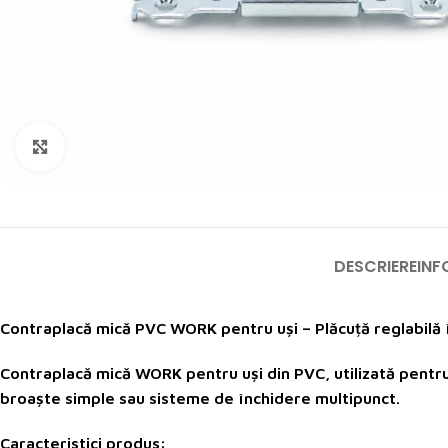
Click to enlarge
DESCRIERE
INF
Contraplacă mică PVC WORK pentru uși – Plăcuță reglabilă 
Contraplacă mică
WORK
pentru uși din PVC, utilizată pentr
broaște simple sau sisteme de închidere multipunct.
Caracteristici produs: