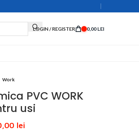
LOGIN / REGISTER
0,00
LEI
Work
 mica PVC WORK
tru usi
0,00
lei