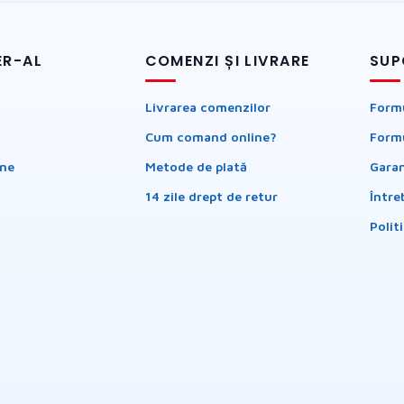
ER-AL
COMENZI ȘI LIVRARE
SUP
Livrarea comenzilor
Formu
Cum comand online?
Formu
ine
Metode de plată
Garan
14 zile drept de retur
Între
Polit