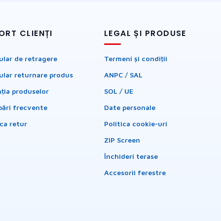
ORT CLIENȚI
LEGAL ȘI PRODUSE
lar de retragere
Termeni și condiții
lar returnare produs
ANPC / SAL
ția produselor
SOL / UE
bări frecvente
Date personale
ica retur
Politica cookie-uri
ZIP Screen
Închideri terase
Accesorii ferestre