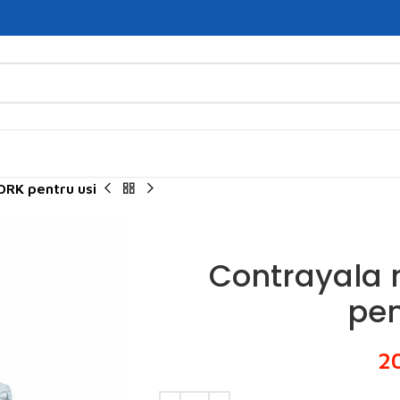
ORK pentru usi
Contrayala
pen
2