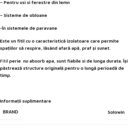
– Pentru usi si ferestre din lemn
– Sisteme de obloane
-În sistemele de paravane
Este un fitil cu o caracteristică izolatoare care permite
spațiilor să respire, lăsând afară apă, praf și sunet.
Fitil
perie nu absorb apa, sunt fiabile si de lunga durata. Își
păstrează structura originală pentru o lungă perioadă de
timp.
Informații suplimentare
BRAND
Solowin