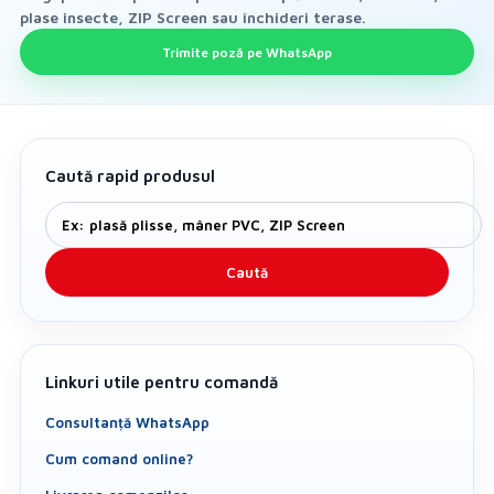
plase insecte, ZIP Screen sau închideri terase.
ca
Trimite poză pe WhatsApp
RI
Caută rapid produsul
ȘI
RE
Caută
Linkuri utile pentru comandă
Consultanță WhatsApp
Cum comand online?