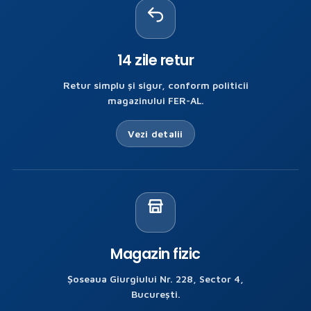
i
niu
14 zile retur
Retur simplu și sigur, conform politicii
magazinului FER-AL.
Vezi detalii
ONSTRUCTII
Magazin fizic
MENAJARI
SI
Șoseaua Giurgiului Nr. 228, Sector 4,
ERESTRE
București.