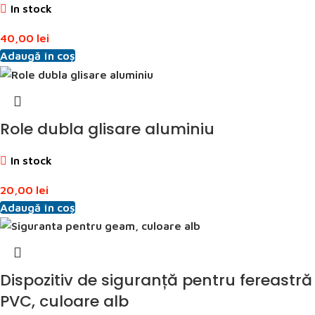
In stock
40,00
lei
Adaugă în coș
Role dubla glisare aluminiu
In stock
20,00
lei
Adaugă în coș
Dispozitiv de siguranță pentru fereastră
PVC, culoare alb