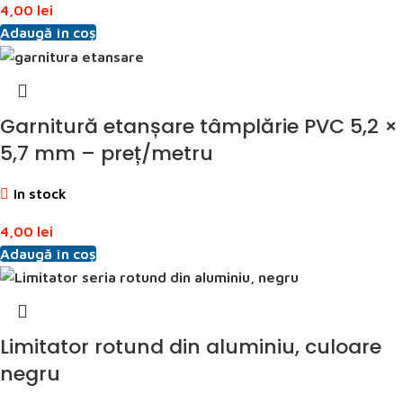
4,00
lei
Adaugă în coș
Garnitură etanșare tâmplărie PVC 5,2 ×
5,7 mm – preț/metru
In stock
4,00
lei
Adaugă în coș
Limitator rotund din aluminiu, culoare
negru