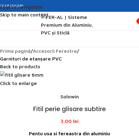
SEAP (SICAP)
Skip to navigation
Skip to main content
Prima pagină
Accesorii Ferestre
Garnituri de etanșare PVC
Back to products
Click to enlarge
Solowin
Fitil perie glisare subtire
3,00
lei
Pentu usa si fereastra din aluminiu