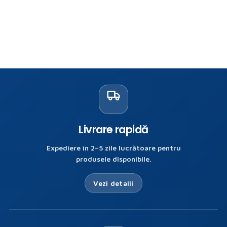
Livrare rapidă
Expediere în 2–5 zile lucrătoare pentru
produsele disponibile.
Vezi detalii
re
tre