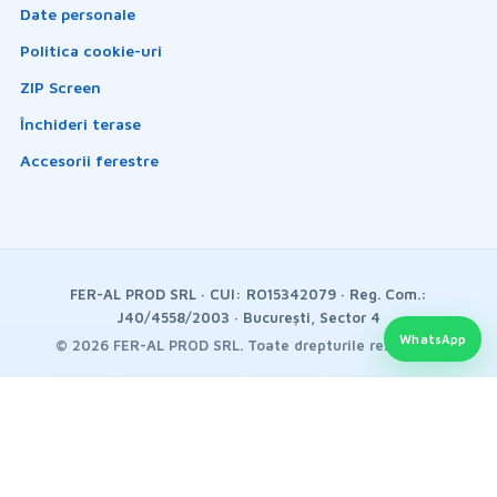
Date personale
Politica cookie-uri
ZIP Screen
Închideri terase
Accesorii ferestre
FER-AL PROD SRL
· CUI: RO15342079 · Reg. Com.:
J40/4558/2003 · București, Sector 4
WhatsApp
VISA
G
BT
Pay
Pay
 Pay
mastercard
Plată securizată
Factura fiscală
Suport online