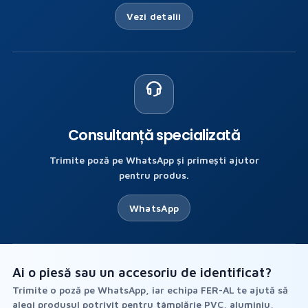
Vezi detalii
ORII
NIU
Consultanță specializată
Trimite poză pe WhatsApp și primești ajutor
pentru produs.
WhatsApp
Ai o piesă sau un accesoriu de identificat?
Trimite o poză pe WhatsApp, iar echipa FER-AL te ajută să
alegi produsul potrivit pentru tâmplărie PVC, aluminiu,