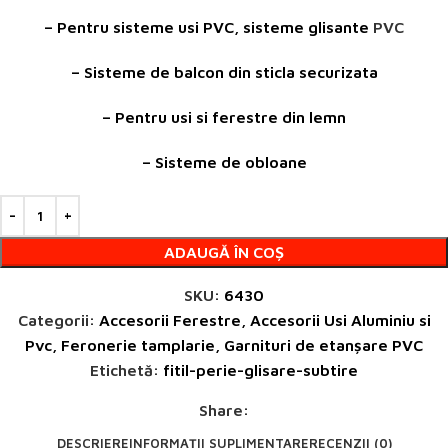
– Pentru sisteme usi PVC, sisteme glisante
PVC
– Sisteme de balcon din sticla securizata
– Pentru usi si ferestre din lemn
– Sisteme de obloane
ADAUGĂ ÎN COȘ
SKU:
6430
Categorii:
Accesorii Ferestre
,
Accesorii Usi Aluminiu si
Pvc
,
Feronerie tamplarie
,
Garnituri de etanșare PVC
Etichetă:
fitil-perie-glisare-subtire
Share:
DESCRIERE
INFORMAȚII SUPLIMENTARE
RECENZII (0)