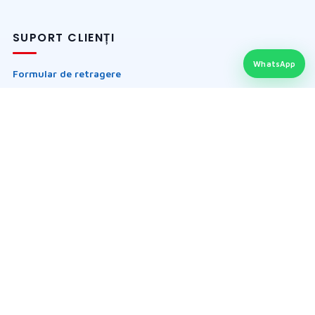
SUPORT CLIENȚI
WhatsApp
Formular de retragere
Formular returnare produs
Garanția produselor
Întrebări frecvente
Politica retur
LEGAL ȘI PRODUSE
Termeni și condiții
ANPC / SAL
SOL / UE