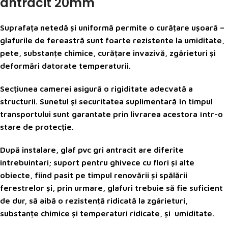
antracit 20mm
Suprafața netedă și uniformă permite o curățare ușoară –
glafurile de fereastră sunt foarte rezistente la umiditate,
pete, substanțe chimice, curățare invazivă, zgârieturi și
deformări datorate temperaturii.
Secțiunea camerei asigură o rigiditate adecvată a
structurii. Sunetul și securitatea suplimentară în timpul
transportului sunt garantate prin livrarea acestora într-o
stare de protecție.
După instalare, glaf pvc gri antracit are diferite
intrebuintari; suport pentru ghivece cu flori și alte
obiecte, fiind pasit pe timpul renovării și spălării
ferestrelor și, prin urmare, glafuri trebuie să fie suficient
de dur, să aibă o rezistență ridicată la zgârieturi,
substanțe chimice și temperaturi ridicate, și umiditate.