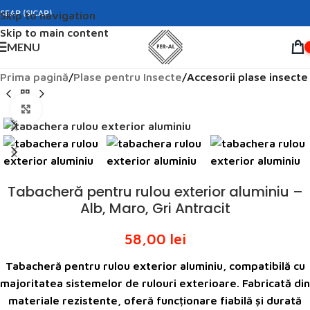
SEAP (SICAP)
Skip to navigation
Skip to main content
MENU
Prima pagină
Plase pentru Insecte
Accesorii plase insecte
Click to enlarge
Tabacheră pentru rulou exterior aluminiu –
Alb, Maro, Gri Antracit
58,00
lei
Tabacheră pentru rulou exterior aluminiu, compatibilă cu
majoritatea sistemelor de rulouri exterioare. Fabricată din
materiale rezistente, oferă funcționare fiabilă și durată