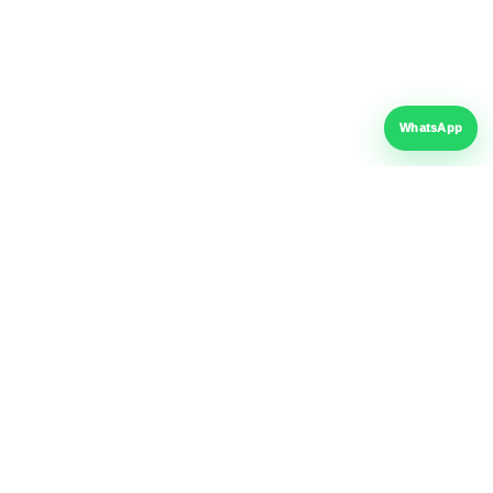
SOL / UE
Date personale
Politica cookie-uri
ZIP Screen
WhatsApp
Închideri terase
Accesorii ferestre
FER-AL PROD SRL
· CUI: RO15342079 · Reg. Com.: J40/4558/2003
· București, Sector 4
VISA
G
BT
Pay
Pay
 Pay
mastercard
Plată securizată
Factura fiscală
Suport online