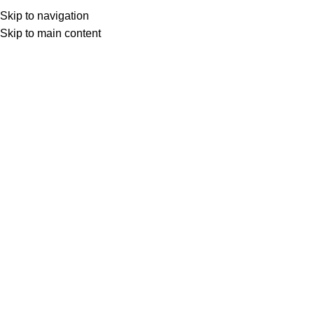
SEAP (SICAP)
Skip to navigation
Skip to main content
Menu
Prima pagină
Plase pentru Insecte
Back to products
Click to enlarge
Maner aplicat, tip scoica, aluminiu, dimensiune
92x24mm, negru
12,00
lei