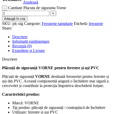
Anulează
Cantitate Placuta de siguranta Vorne
Adaugă în coș
SKU:
plc-sig
Categorie:
Feronerie tamplarie
Etichetă:
feronerie
Share:
Descriere
Informații suplimentare
Recenzii (0)
Expediere si Livrare
Descriere
Plăcuță de siguranță VORNE pentru ferestre și uși PVC
Plăcuță de siguranță
VORNE
destinată feroneriei pentru ferestre și
uși din PVC. Această componentă asigură o închidere mai sigură a
cercevelei și contribuie la protecția împotriva deschiderii forțate.
Caracteristici produs:
Marcă: VORNE
Tip produs: plăcuță de siguranță / contraplacă de închidere
Utilizare: ferestre și uși PVC