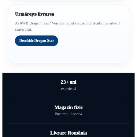
Urmărește livrarea
Ai AWB Dragon Star? Verifică rapid statusul coletului pe site-ul
curierului.
Deschide Dragon Star
23+ ani
experiență
Magazin fizic
București, Sector 4
Livrare România