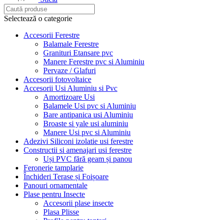
Selectează o categorie
Accesorii Ferestre
Balamale Ferestre
Granituri Etansare pvc
Manere Ferestre pvc si Aluminiu
Pervaze / Glafuri
Accesorii fotovoltaice
Accesorii Usi Aluminiu si Pvc
Amortizoare Usi
Balamele Usi pvc si Aluminiu
Bare antipanica usi Aluminiu
Broaste si yale usi aluminiu
Manere Usi pvc si Aluminiu
Adezivi Siliconi izolatie usi ferestre
Constructii si amenajari usi ferestre
Uși PVC fără geam și panou
Feronerie tamplarie
Închideri Terase și Foișoare
Panouri ornamentale
Plase pentru Insecte
Accesorii plase insecte
Plasa Plisse