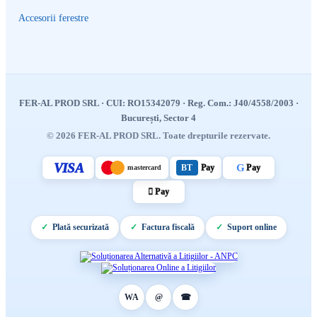
Accesorii ferestre
FER-AL PROD SRL
· CUI: RO15342079 · Reg. Com.: J40/4558/2003 ·
București, Sector 4
VISA
G
BT
Pay
Pay
mastercard
 Pay
Plată securizată
Factura fiscală
Suport online
WA
@
☎