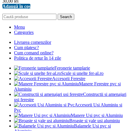
30,00
lei
Adaugă în coș
Search
Menu
Categories
Livrarea comenzilor
Cum platesc?
Cum comand online?
Politica de retur în 14 zile
Feronerie tamplarie
Scule si unelte fer-al.ro
Accesorii Ferestre
Manere Ferestre pvc si
Aluminiu
Constructii si amenajari
usi ferestre
Accesorii Usi Aluminiu si
Pvc
Manere Usi pvc si Aluminiu
Broaste si yale usi aluminiu
Balamele Usi pvc si