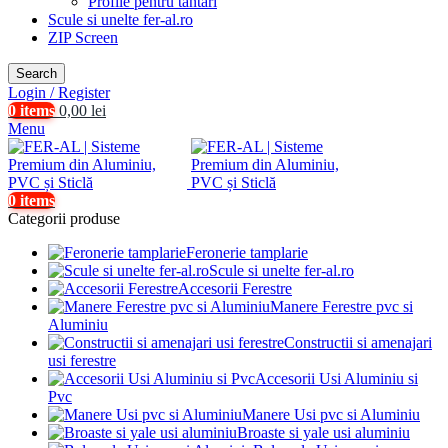
Profile pentru tantari
Scule si unelte fer-al.ro
ZIP Screen
Search
Login / Register
0
items
0,00
lei
Menu
0
items
Categorii produse
Feronerie tamplarie
Scule si unelte fer-al.ro
Accesorii Ferestre
Manere Ferestre pvc si
Aluminiu
Constructii si amenajari
usi ferestre
Accesorii Usi Aluminiu si
Pvc
Manere Usi pvc si Aluminiu
Broaste si yale usi aluminiu