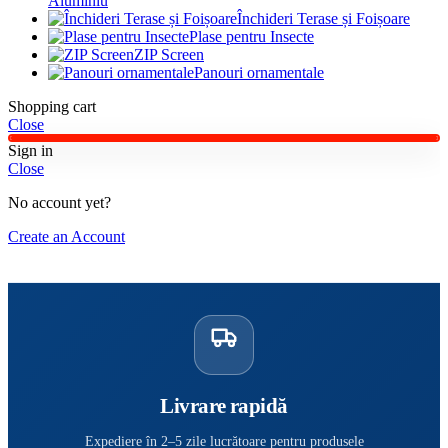
Aluminiu
Închideri Terase și Foișoare
Plase pentru Insecte
ZIP Screen
Panouri ornamentale
Shopping cart
Close
Sign in
Close
No account yet?
Create an Account
Livrare rapidă
Expediere în 2–5 zile lucrătoare pentru produsele