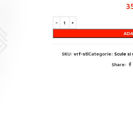
3
ADA
SKU:
vrf-stl
Categorie:
Scule si
Share: