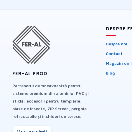
DESPRE F
Despre noi
Contact
Magazin onl
FER-AL PROD
Blog
Partenerul dumneavoastră pentru
sisteme premium din aluminiu, PVC și
sticlă: accesorii pentru tâmplărie,
plase de insecte, ZIP Screen, pergole
retractabile și închideri de terase.
23+ ani experiență