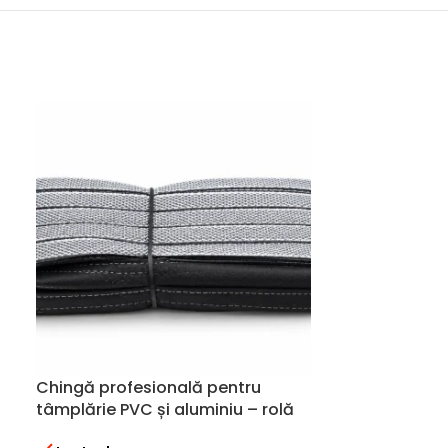
Chingă profesională pentru
Creion corec
tâmplărie PVC și aluminiu – rolă
HEINRICH KO
50 m