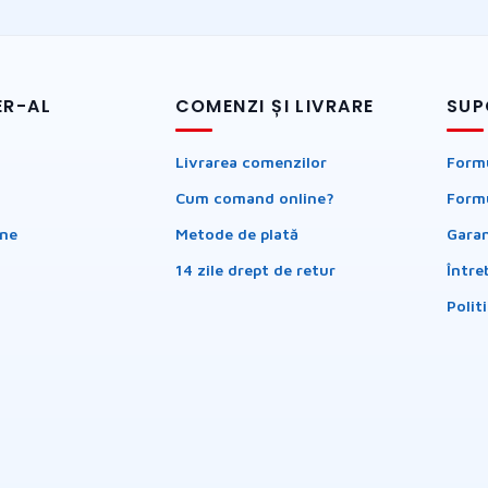
ER-AL
COMENZI ȘI LIVRARE
SUP
Livrarea comenzilor
Formu
Cum comand online?
Formu
ine
Metode de plată
Garan
14 zile drept de retur
Între
Polit