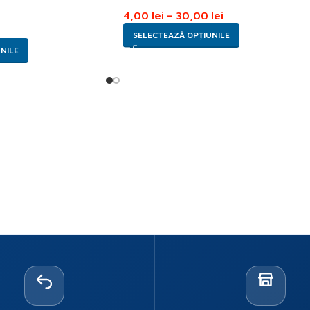
4,00
lei
–
30,00
lei
SELECTEAZĂ OPȚIUNILE
NILE