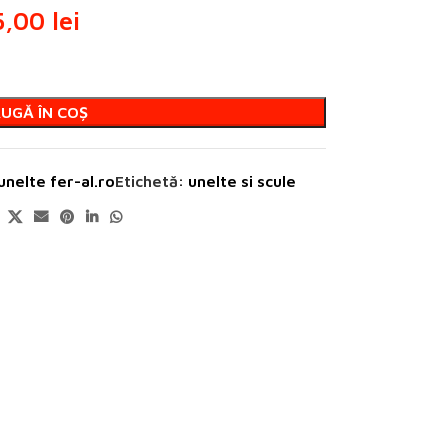
5,00
lei
UGĂ ÎN COȘ
 unelte fer-al.ro
Etichetă:
unelte si scule