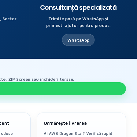
c
Consultanță specializată
, Sector
Trimite poză pe WhatsApp și
primești ajutor pentru produs.
WhatsApp
te, ZIP Screen sau închideri terase.
cent
Urmărește livrarea
produse
Ai AWB Dragon Star? Verifică rapid