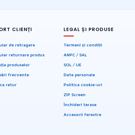
ORT CLIENȚI
LEGAL ȘI PRODUSE
lar de retragere
Termeni și condiții
lar returnare produs
ANPC / SAL
ția produselor
SOL / UE
bări frecvente
Date personale
ica retur
Politica cookie-uri
ZIP Screen
Închideri terase
Accesorii ferestre