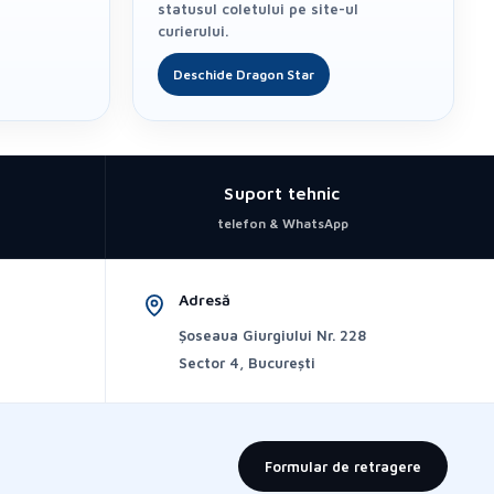
statusul coletului pe site-ul
curierului.
Deschide Dragon Star
Suport tehnic
telefon & WhatsApp
Adresă
Șoseaua Giurgiului Nr. 228
Sector 4, București
Formular de retragere