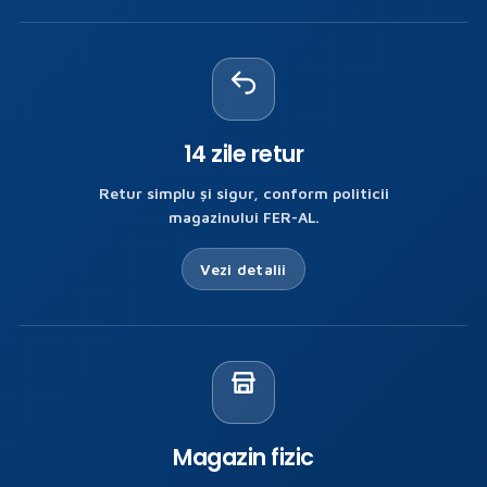
14 zile retur
Retur simplu și sigur, conform politicii
magazinului FER-AL.
RI
Vezi detalii
ȘI
RE
Magazin fizic