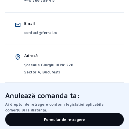
+40 766 739 417
Email
contact@fer-al.ro
Adresă
Șoseaua Giurgiului Nr. 228
Sector 4, București
Anulează comanda ta:
Ai dreptul de retragere conform legislației aplicabile
comerțului la distanță.
Formular de retragere