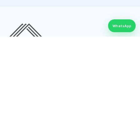
WhatsApp
FER-AL PROD
Partenerul dumneavoastră pentru sisteme
premium din aluminiu, PVC și sticlă:
accesorii pentru tâmplărie, plase de
insecte, ZIP Screen, pergole retractabile și
închideri de terase.
23+ ani experiență
Produse premium
Livrare România