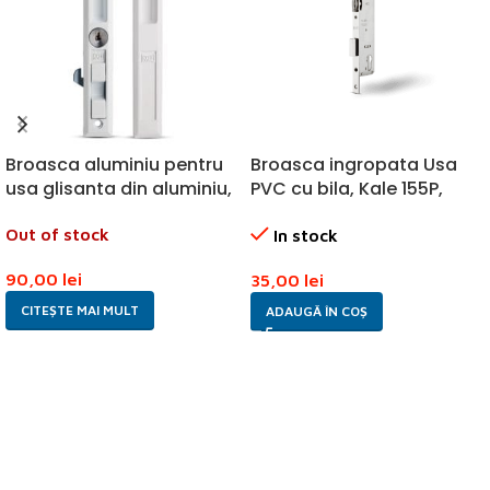
Broasca aluminiu pentru
Broasca ingropata Usa
usa glisanta din aluminiu,
PVC cu bila, Kale 155P,
Kale 302
dimensiune 35 mm
Out of stock
In stock
90,00
lei
35,00
lei
CITEȘTE MAI MULT
ADAUGĂ ÎN COȘ