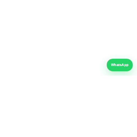
FER-AL PROD SRL
· CUI: RO15342079 · Reg. Com.: J40/4558/2003
· București, Sector 4
VISA
G
BT
Pay
Pay
 Pay
mastercard
WhatsApp
Plată securizată
Factura fiscală
Suport online