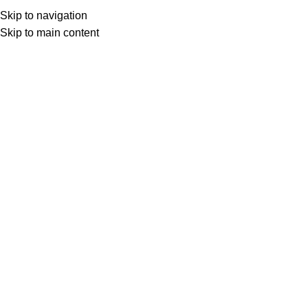
SEAP (SICAP)
Skip to navigation
Skip to main content
Menu
Prima pagină
Feronerie tamplarie
Back to products
Click to enlarge
Locas inchidere VORNE, falt 9mm – 13mm
5,00
lei
DESCHIDERE
FALT