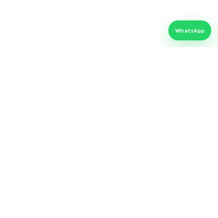
Întrebări frecvente
Politica retur
WhatsApp
LEGAL ȘI PRODUSE
Termeni și condiții
ANPC / SAL
SOL / UE
Date personale
Politica cookie-uri
ZIP Screen
Închideri terase
Accesorii ferestre