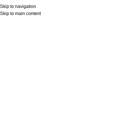
SEAP (SICAP)
Skip to navigation
Skip to main content
Menu
Prima pagină
Scule si unelte fer-al.ro
Ruleta Stanley Clasica
Back to products
Click to enlarge
Ruleta Stanley Clasica
30,00
lei
–
50,00
lei
DIMENSIUNE [M]
Anulează