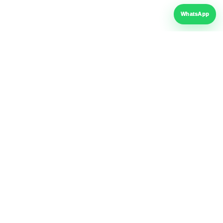
WhatsApp
SUPORT CLIENȚI
Formular de retragere
Formular returnare produs
Garanția produselor
Întrebări frecvente
Politica retur
LEGAL ȘI PRODUSE
Termeni și condiții
ANPC / SAL
SOL / UE
Date personale