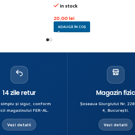
In stock
20,00
lei
ADAUGĂ ÎN COȘ
14 zile retur
Magazin fizi
 simplu și sigur, conform
Șoseaua Giurgiului Nr. 228
icii magazinului FER-AL.
4, București.
Vezi detalii
Vezi detalii