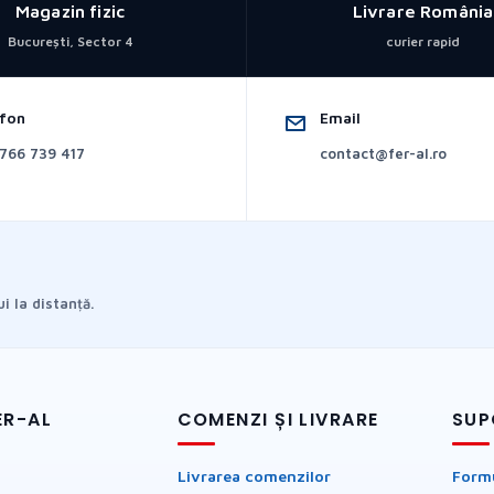
Magazin fizic
Livrare România
București, Sector 4
curier rapid
efon
Email
766 739 417
contact@fer-al.ro
i la distanță.
ER-AL
COMENZI ȘI LIVRARE
SUP
Livrarea comenzilor
Formu