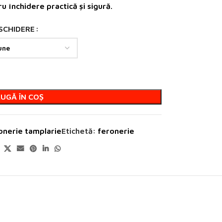
 închidere practică și sigură.
SCHIDERE
UGĂ ÎN COȘ
onerie tamplarie
Etichetă:
feronerie