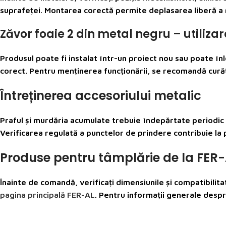
suprafeței. Montarea corectă permite deplasarea liberă a me
Zăvor foaie 2 din metal negru – utilizar
Produsul poate fi instalat într-un proiect nou sau poate în
corect. Pentru menținerea funcționării, se recomandă curăța
Întreținerea accesoriului metalic
Praful și murdăria acumulate trebuie îndepărtate periodic c
Verificarea regulată a punctelor de prindere contribuie la p
Produse pentru tâmplărie de la FER
Înainte de comandă, verificați dimensiunile și compatibilita
pagina principală FER-AL
. Pentru informații generale despr