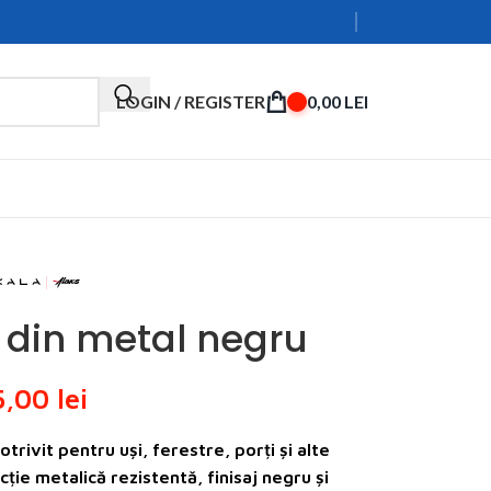
LOGIN / REGISTER
0,00
LEI
2 din metal negru
5,00
lei
potrivit pentru uși, ferestre, porți și alte
ie metalică rezistentă, finisaj negru și