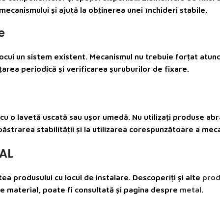
canismului și ajută la obținerea unei închideri stabile.
e
locui un sistem existent. Mecanismul nu trebuie forțat atun
rea periodică și verificarea șuruburilor de fixare.
u o lavetă uscată sau ușor umedă. Nu utilizați produse abra
ăstrarea stabilității și la utilizarea corespunzătoare a mec
-AL
tea produsului cu locul de instalare. Descoperiți și alte
prod
e material, poate fi consultată și pagina despre
metal
.