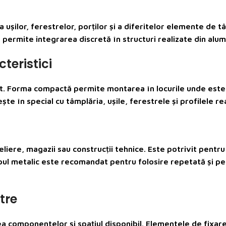
ușilor, ferestrelor, porților și a diferitelor elemente de t
gră permite integrarea discretă în structuri realizate din alu
teristici
t. Forma compactă permite montarea în locurile unde este 
e în special cu tâmplăria, ușile, ferestrele și profilele real
teliere, magazii sau construcții tehnice. Este potrivit pentru
orpul metalic este recomandat pentru folosire repetată și p
tre
erea componentelor și spațiul disponibil. Elementele de fixar