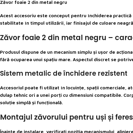
Zăvor foaie 2 din metal negru
Acest accesoriu este conceput pentru închiderea practică a 
stabilitate în timpul utilizării, iar finisajul de culoare nea
Zăvor foaie 2 din metal negru – carac
Produsul dispune de un mecanism simplu și ușor de acționa
fără ocuparea unui spațiu mare. Aspectul discret se potriveșt
Sistem metalic de închidere rezistent
Accesoriul poate fi utilizat în locuințe, spații comerciale, a
dulap tehnic ori a unei porți cu dimensiuni compatibile. C
soluție simplă și funcțională.
Montajul zăvorului pentru uși și feres
Înainte de instalare, verificați poziția mecanismului, alini