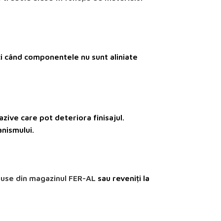
ci când componentele nu sunt aliniate
zive care pot deteriora finisajul.
anismului.
use din magazinul FER-AL
sau reveniți la