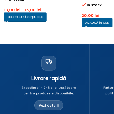
In stock
13,00
lei
–
15,00
lei
20,00
lei
SELECTEAZĂ OPȚIUNILE
ADAUGĂ ÎN COȘ
Livrare rapidă
Expediere în 2–5 zile lucrătoare
Retur
pentru produsele disponibile.
polit
Vezi detalii