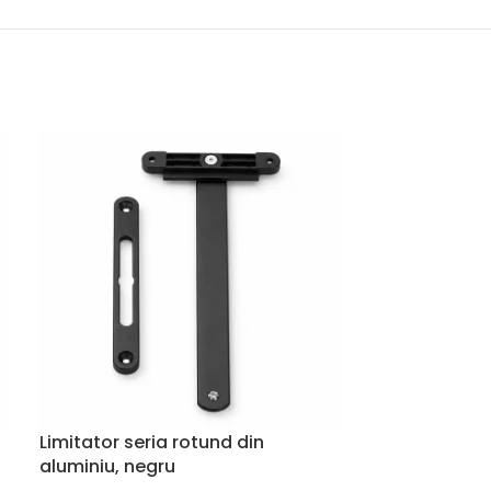
Limitator seria rotund din
Limitator Vo
aluminiu, negru
22cm