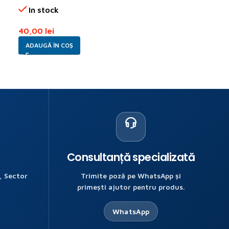
In stock
In stock
40,00
lei
40,00
lei
ADAUGĂ ÎN COȘ
ADAUGĂ ÎN COȘ
c
Consultanță specializată
, Sector
Trimite poză pe WhatsApp și
primești ajutor pentru produs.
WhatsApp