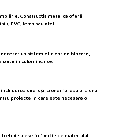
âmplărie. Construcția metalică oferă
miniu, PVC, lemn sau oțel.
necesar un sistem eficient de blocare,
izate în culori închise.
 închiderea unei uși, a unei ferestre, a unui
entru proiecte în care este necesară o
e trebuie alese în funcție de materialul