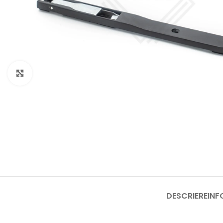
Click to enlarge
DESCRIERE
INF